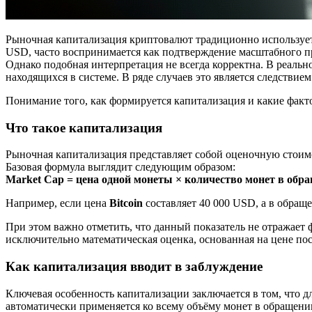
Рыночная капитализация криптовалют традиционно используетс
USD, часто воспринимается как подтверждение масштабного пр
Однако подобная интерпретация не всегда корректна. В реаль
находящихся в системе. В ряде случаев это является следствие
Понимание того, как формируется капитализация и какие факт
Что такое капитализация
Рыночная капитализация представляет собой оценочную стоим
Базовая формула выглядит следующим образом:
Market Cap = цена одной монеты × количество монет в обр
Например, если цена
Bitcoin
составляет 40 000 USD, а в обращ
При этом важно отметить, что данный показатель не отражает 
исключительно математическая оценка, основанная на цене по
Как капитализация вводит в заблуждение
Ключевая особенность капитализации заключается в том, что д
автоматически применяется ко всему объёму монет в обращени