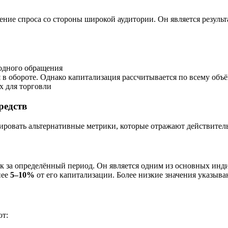
ение спроса со стороны широкой аудитории. Он является резул
бодного обращения
 в обороте. Однако капитализация рассчитывается по всему объём
х для торговли
редств
ировать альтернативные метрики, которые отражают действител
нок за определённый период. Он является одним из основных ин
нее
5–10%
от его капитализации. Более низкие значения указыва
ют: