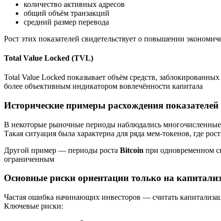
количество активных адресов
общий объём транзакций
средний размер перевода
Рост этих показателей свидетельствует о повышении экономиче
Total Value Locked (TVL)
Total Value Locked показывает объём средств, заблокированны
более объективным индикатором вовлечённости капитала
Исторические примеры расхождения показателей
В некоторые рыночные периоды наблюдались многочисленные с
Такая ситуация была характерна для ряда мем-токенов, где р
Другой пример — периоды роста
Bitcoin
при одновременном сн
ограниченным
Основные риски ориентации только на капитали
Частая ошибка начинающих инвесторов — считать капитализацию
Ключевые риски: