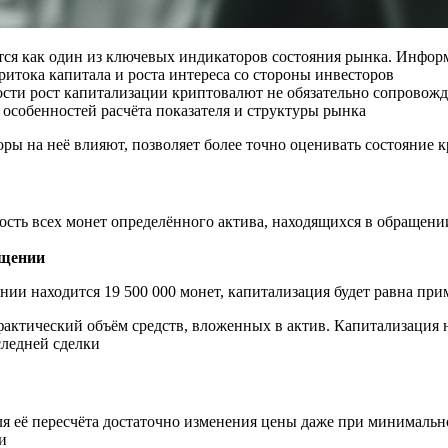
я как один из ключевых индикаторов состояния рынка. Информа
итока капитала и роста интереса со стороны инвесторов
ности рост капитализации криптовалют не обязательно сопровож
м особенностей расчёта показателя и структуры рынка
оры на неё влияют, позволяет более точно оценивать состояние
ость всех монет определённого актива, находящихся в обращен
ащении
ении находится 19 500 000 монет, капитализация будет равна пр
фактический объём средств, вложенных в актив. Капитализация 
следней сделки
ля её пересчёта достаточно изменения цены даже при минимально
и