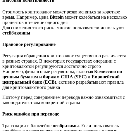
Высокая волатильность
Стоимость криптовалют может резко меняться за короткое
время. Например, цена
Bitcoin
может колебаться на несколько
процентов в течение одного дня
Для снижения этого риска многие пользователи используют
стейблкоины
Правовое регулирование
Регуляция обращения криптовалют существенно различается
в разных странах. В некоторых государствах операции с
криптовалютой регулируются достаточно строго
Например, финансовые регуляторы, включая
Комиссию по
ценным бумагам и биржам США (SEC)
и
Европейский
центральный банк (ECB)
, активно разрабатывают правила
для криптовалютного рынка
Поэтому перед совершением перевода важно ознакомиться с
законодательством конкретной страны
Риск ошибок при переводе
Транзакции в блокчейне
необратимы
. Если пользователь
ошибётся в адресе кошелька и отправит средства не тому