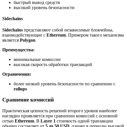
быстрый вывод средств
высокий уровень безопасности
Sidechains
Sidechains
представляют собой независимые блокчейны,
взаимодействующие с
Ethereum
. Примером такого механизма
является
Polygon
Преимущества:
минимальные комиссии
высокая скорость обработки транзакций
Ограничения:
более низкий уровень безопасности по сравнению с
rollups
Сравнение комиссий
Практическая ценность решений второго уровня наиболее
наглядно проявляется при сравнении комиссий с основной
сетью
Ethereum
. В
Layer 1
стоимость одной транзакции
обычно составляет от
5 до 50 USD
, однако в периоды высокой