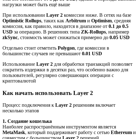
нагрузки может быть ещё выше
При использовании
Layer 2
комиссии ниже. В сетях на базе
Optimistic Rollups
, таких как
Arbitrum
и
Optimism
, средняя
комиссия, как правило, находится в диапазоне от
0.1 до 0.5
USD
за операцию. В решениях типа
ZK-Rollups
, например
zkSync
, стоимость может снижаться примерно до
0.05 USD
Отдельно стоит отметить
Polygon
, где комиссии в
большинстве случаев не превышают
0.01 USD
Использование
Layer 2
для обработки транзакций позволяет
сократить издержки в десятки раз, что особенно важно для
пользователей, регулярно совершающих операции с
криптовалютой
Как начать использовать Layer 2
Процесс подключения к
Layer 2
решениям включает
несколько этапов
1. Создание кошелька
Наиболее распространённым инструментом является
MetaMask
, который поддерживает работу с сетью
Ethereum
и
совместим с большинством
Layer 2
решений